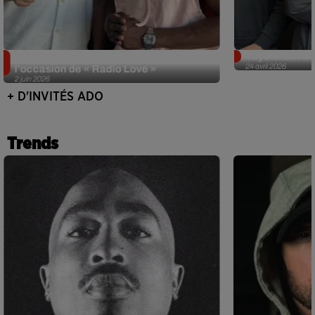
Singuila prend le contrôle d'ADO à
Tayc était l'in
24 avril 2026
l'occasion de « Radio Love »
2 juin 2026
+ D'INVITÉS ADO
Trends