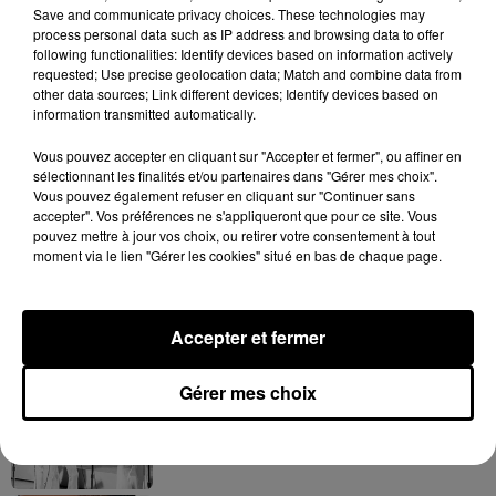
Save and communicate privacy choices. These technologies may
process personal data such as IP address and browsing data to offer
following functionalities: Identify devices based on information actively
requested; Use precise geolocation data; Match and combine data from
other data sources; Link different devices; Identify devices based on
Tayc et Didi B dévoilent le single le plus
information transmitted automatically.
dansant de l’année
7 août 2026
Vous pouvez accepter en cliquant sur "Accepter et fermer", ou affiner en
sélectionnant les finalités et/ou partenaires dans "Gérer mes choix".
Vous pouvez également refuser en cliquant sur "Continuer sans
accepter". Vos préférences ne s'appliqueront que pour ce site. Vous
pouvez mettre à jour vos choix, ou retirer votre consentement à tout
moment via le lien "Gérer les cookies" situé en bas de chaque page.
Franglish et Keblack dévoilent une
session live surprise
6 août 2026
Accepter et fermer
Gérer mes choix
Après le film, bientôt une docu-série sur
le père de Michael Jackson
5 août 2026