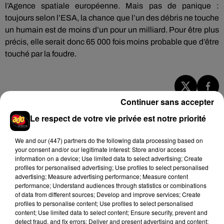
l’Agence spatiale européenne. Mais pas de panique :
toujours selon l’ESA, la chance que l’un des débris ne touche
un humain est de moins d’un pour un milliard. Pour être plus
précis, elle serait donc 65 000 fois moins probable que d’être
touché par la foudre.
Continuer sans accepter
Hip-Hop News
Le respect de votre vie privée est notre priorité
Brent Faiyaz a le cœur brisé dans son
We and
our (447) partners
do the following data processing based on
nouveau clip
your consent and/or our legitimate interest: Store and/or access
7 août 2026
information on a device; Use limited data to select advertising; Create
profiles for personalised advertising; Use profiles to select personalised
advertising; Measure advertising performance; Measure content
performance; Understand audiences through statistics or combinations
of data from different sources; Develop and improve services; Create
profiles to personalise content; Use profiles to select personalised
Rihanna de retour en studio ? A$AP
content; Use limited data to select content; Ensure security, prevent and
Rocky relance l'espoir des fans
detect fraud, and fix errors; Deliver and present advertising and content;
7 août 2026