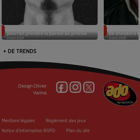
Meurtre de Tupac : Suge Knight
Eminem met a
pourrait prendre la parole au procès
de sneakers de
4 août 2026
3 août 2026
+ DE TRENDS
Design
Olivier
Varma
Mentions légales
Règlement des jeux
Notice d’information RGPD
Plan du site