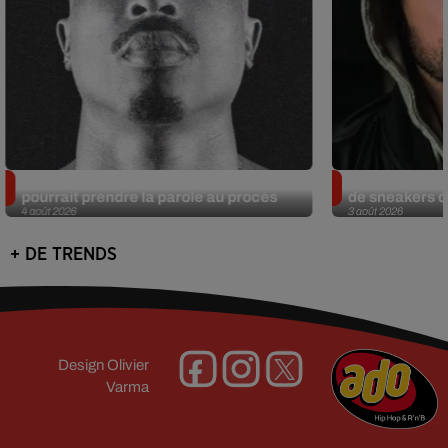
Meurtre de Tupac : Suge Knight
Eminem met a
pourrait prendre la parole au procès
de sneakers de
4 août 2026
3 août 2026
+ DE TRENDS
Design
Olivier
Varma