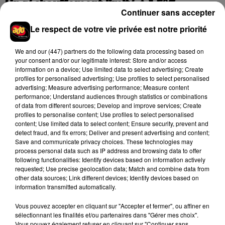
Un réchauffement limité à 1,5°C
Continuer sans accepter
Le respect de votre vie privée est notre priorité
Plus le réchauffement augmente, plus les conséquences se
We and
our (447) partners
do the following data processing based on
multiplient. Il faut donc agir et vite. "
Le changement
your consent and/or our legitimate interest: Store and/or access
climatique est une menace pour le bien-être humain et la
information on a device; Use limited data to select advertising; Create
profiles for personalised advertising; Use profiles to select personalised
santé planétaire"
, prévient Hoesung Lee, le président du
advertising; Measure advertising performance; Measure content
Giec. "
Les émissions devraient déjà diminuer et devront être
performance; Understand audiences through statistics or combinations
réduites de près de moitié d’ici 2030, si l’on veut limiter le
of data from different sources; Develop and improve services; Create
profiles to personalise content; Use profiles to select personalised
réchauffement à 1,5°C"
, rappelle d'ailleurs le communiqué.
content; Use limited data to select content; Ensure security, prevent and
Malheureusement, les objectifs nationaux actuels de
detect fraud, and fix errors; Deliver and present advertising and content;
réductions d’émissions de gaz à effet de serre ne suffisent
Save and communicate privacy choices. These technologies may
process personal data such as IP address and browsing data to offer
pas à contenir le réchauffement sous la barre des 1,5°C
.
Si
following functionalities: Identify devices based on information actively
rien ne venait à évoluer dans le bon sens, le monde se dirige
requested; Use precise geolocation data; Match and combine data from
vers un réchauffement de 3,2 °C en 2100.
other data sources; Link different devices; Identify devices based on
information transmitted automatically.
"Les gouvernements n'ont pas d'excuse, ils ne peuvent pas
ignorer l'avertissement vigoureux lancé pour cette décennie
Vous pouvez accepter en cliquant sur "Accepter et fermer", ou affiner en
sélectionnant les finalités et/ou partenaires dans "Gérer mes choix".
critique"
, insiste Harjeet Singh, patron de la stratégie du
Vous pouvez également refuser en cliquant sur "Continuer sans