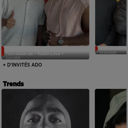
Singuila prend le contrôle d'ADO à
Tayc était l'in
24 avril 2026
l'occasion de « Radio Love »
2 juin 2026
+ D'INVITÉS ADO
Trends